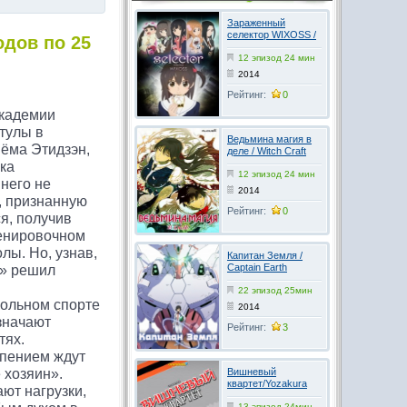
Зараженный
селектор WIXOSS /
одов по 25
Selector Infected
WIXOSS 1-2 сезон
12 эпизод 24 мин
онлайн
2014
Рейтинг:
0
академии
тулы в
Ведьмина магия в
Рёма Этидзэн,
деле / Witch Craft
Works
ка
12 эпизод 24 мин
 него не
2014
, признанную
Рейтинг:
0
я, получив
ренировочном
лы. Но, узнав,
Капитан Земля /
Captain Earth
а» решил
22 эпизод 25мин
кольном спорте
2014
означают
Рейтинг:
3
тях.
рпением ждут
 хозяин».
Вишневый
квартет/Yozakura
ют нагрузки,
karutetto 2 сезон
13 эпизод 24мин