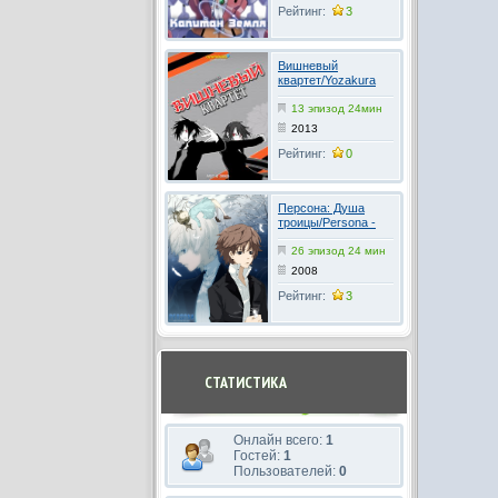
Рейтинг:
3
Вишневый
квартет/Yozakura
karutetto 2 сезон
13 эпизод 24мин
2013
Рейтинг:
0
Персона: Душа
троицы/Persona -
Trinity soul
26 эпизод 24 мин
2008
Рейтинг:
3
СТАТИСТИКА
Онлайн всего:
1
Гостей:
1
Пользователей:
0