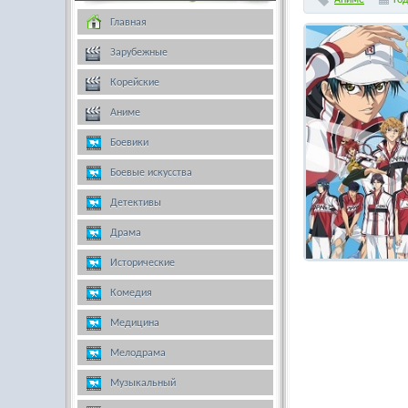
Аниме
Го
Главная
Зарубежные
Корейские
Аниме
Боевики
Боевые искусства
Детективы
Драма
Исторические
Комедия
Медицина
Мелодрама
Музыкальный