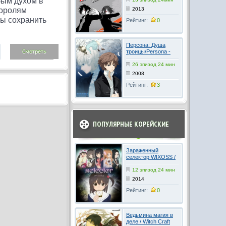
бым духом в
королям
2013
бы сохранить
Рейтинг:
0
Персона: Душа
троицы/Persona -
Смотреть
Trinity soul
26 эпизод 24 мин
онлайн
2008
Рейтинг:
3
ПОПУЛЯРНЫЕ КОРЕЙСКИЕ
Зараженный
селектор WIXOSS /
Selector Infected
WIXOSS 1-2 сезон
12 эпизод 24 мин
онлайн
2014
Рейтинг:
0
Ведьмина магия в
деле / Witch Craft