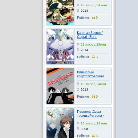
Works
12 эпизод 24 мин
2014
Рейтинг:
0
Капитан Земля /
Captain Earth
22 эпизод 25мин
2014
Рейтинг:
3
Вишневый
квартет/Yozakura
karutetto 2 сезон
13 эпизод 24мин
2013
Рейтинг:
0
Персона: Душа
троицы/Persona -
Trinity soul
26 эпизод 24 мин
2008
Рейтинг:
3