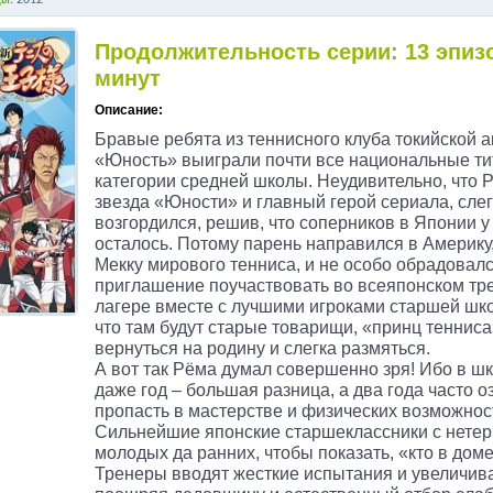
ды
: 2012
Продолжительность серии: 13 эпиз
минут
Описание:
Бравые ребята из теннисного клуба токийской 
«Юность» выиграли почти все национальные ти
категории средней школы. Неудивительно, что 
звезда «Юности» и главный герой сериала, слег
возгордился, решив, что соперников в Японии у
осталось. Потому парень направился в Америку
Мекку мирового тенниса, и не особо обрадовалс
приглашение поучаствовать во всеяпонском т
лагере вместе с лучшими игроками старшей шко
что там будут старые товарищи, «принц теннис
вернуться на родину и слегка размяться.
А вот так Рёма думал совершенно зря! Ибо в ш
даже год – большая разница, а два года часто 
пропасть в мастерстве и физических возможнос
Сильнейшие японские старшеклассники с нете
молодых да ранних, чтобы показать, «кто в доме
Тренеры вводят жесткие испытания и увеличива