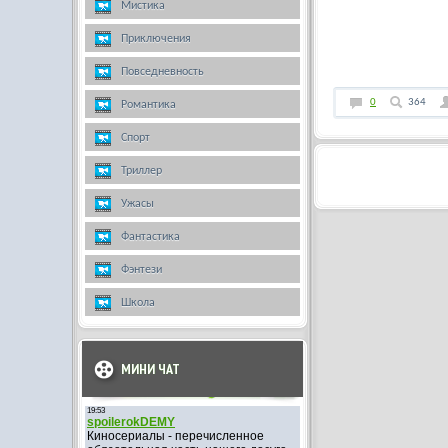
Мистика
Приключения
Повседневность
0
364
Романтика
Спорт
Триллер
Ужасы
Фантастика
Фэнтези
Школа
МИНИ ЧАТ