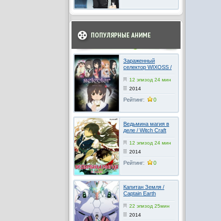
ПОПУЛЯРНЫЕ АНИМЕ
Зараженный
селектор WIXOSS /
Selector Infected
WIXOSS 1-2 сезон
12 эпизод 24 мин
онлайн
2014
Рейтинг:
0
Ведьмина магия в
деле / Witch Craft
Works
12 эпизод 24 мин
2014
Рейтинг:
0
Капитан Земля /
Captain Earth
22 эпизод 25мин
2014