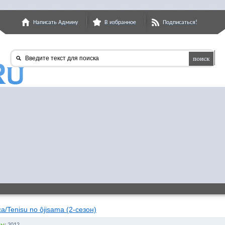
Написать Админу
В избранное
Подписаться!
Введите текст для поиска
а/Tenisu no ôjisama (2-сезон)