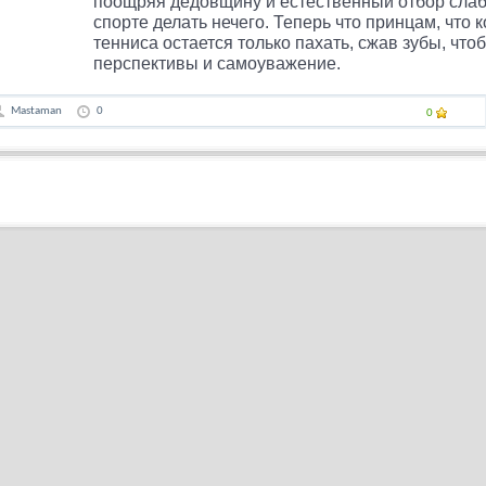
поощряя дедовщину и естественный отбор сла
спорте делать нечего. Теперь что принцам, что 
тенниса остается только пахать, сжав зубы, что
перспективы и самоуважение.
Mastaman
0
0